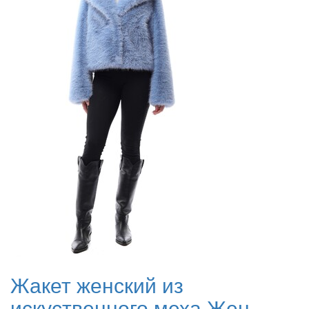
Жакет женский из
искуственного меха Жен