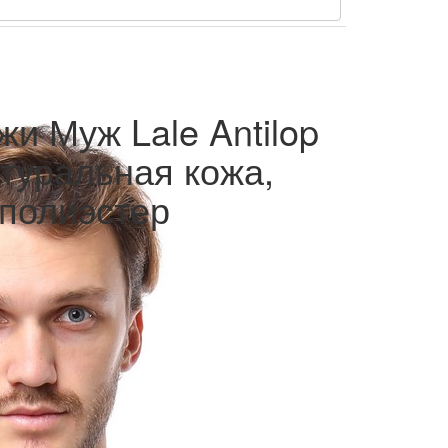
жи Муж Lale Antilop
туральная кожа,
 полиэстер