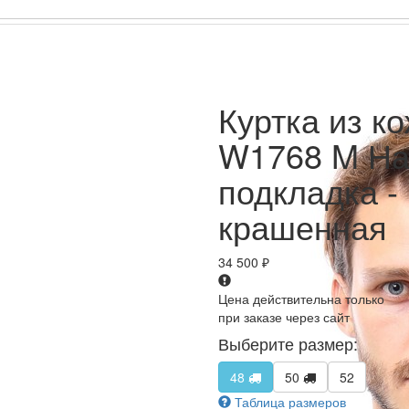
Куртка из ко
W1768 M На
подкладка -
крашенная
34 500
₽
Цена действительна только
при заказе через сайт
Выберите размер:
48
50
52
Таблица размеров