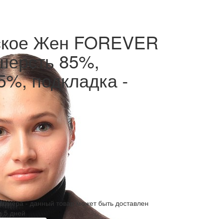
ское Жен FOREVER
шерсть 85%,
5%, подкладка -
размера - данный товар может быть доставлен
е 5 дней