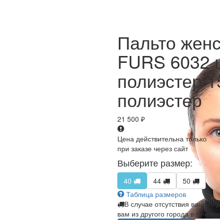
Пальто жен
FURS 6032 
полиэстер 1
полиэстер
21 500
₽
Цена действительна только
при заказе через сайт
Выберите размер:
40
44
50
Таблица размеров
В случае отсутствия вашего 
вам из другого города в течени