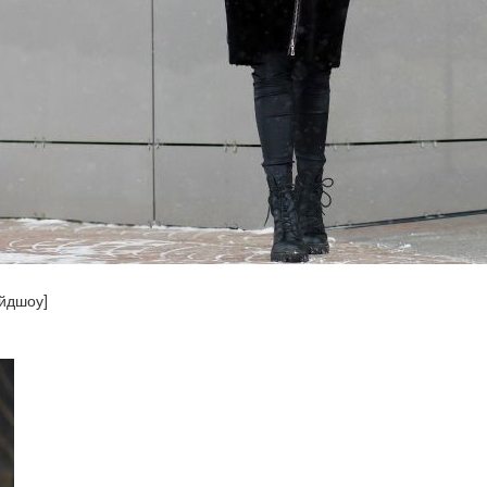
айдшоу]